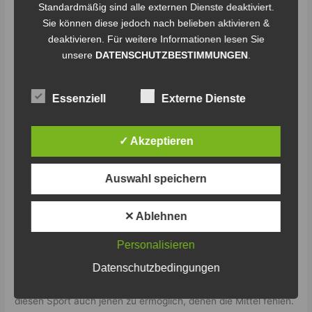
Standardmäßig sind alle externen Dienste deaktiviert.
4
Sie können diese jedoch nach belieben aktivieren &
Tore
deaktivieren. Für weitere Informationen lesen Sie
e.
unsere
DATENSCHUTZBESTIMMUNGEN
.
V.
Essenziell
Externe Dienste
✓ Akzeptieren
Rollkollektiv 4 Tore e. V.
Auswahl speichern
Schreibe einen Kommentar
/
Staffel 1
/
CL
✕ Ablehnen
Die Skatehalle des Vereins Rollkollektiv 4 Tore befindet sich in
Neubrandenburg. Dort sind alle willkommen, die sich beteiligen
Personalisieren
oder engagieren möchten. Ob BMX, Skateboard,
Datenschutzbedingungen
Mountainbike, Scooter oder Inliner, hier ist alles vertreten. Die
Trainerinnen und Trainer arbeiten dort ehrenamtlich, um
diesen Sport auch jenen zu ermöglich, denen die Mittel fehlen.