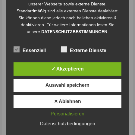
unserer Webseite sowie externe Dienste.
Ehra-
Standardmäßig sind alle externen Dienste deaktiviert.
Lessien
Sie können diese jedoch nach belieben aktivieren &
–
deaktivieren. Für weitere Informationen lesen Sie
ein
unsere
DATENSCHUTZBESTIMMUNGEN
.
Dorf
ein
Team
Essenziell
Externe Dienste
e.
V.
✓ Akzeptieren
Förderverein Ehra-Lessien – ein
Dorf ein Team e. V.
Auswahl speichern
Schreibe einen Kommentar
/
Staffel 1
/
CL
✕ Ablehnen
Engagierte Bürgerinnen und Bürger setzen sich beim
Förderverein Ehra-Lessien für die unterschiedlichsten Dinge
Personalisieren
ein. So gibt es zum Beispiel ein Flüchtlingsintegrationsteam,
Datenschutzbedingungen
das Asylsuchenden zur Seite steht, die im Dorf untergebracht
sind. Außerdem fördern sie generationsübergreifende