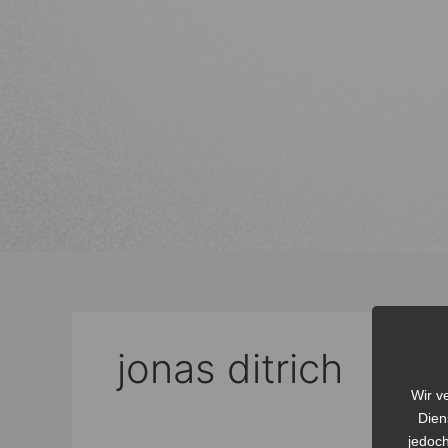
jonas ditrich
Wir v
Dien
jedoch