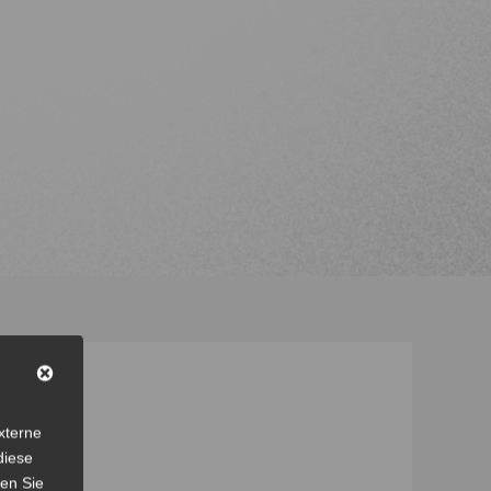
xterne
diese
sen Sie