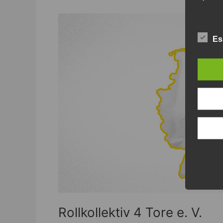
Rollkollektiv
4
Es
Tore
e.
V.
Rollkollektiv 4 Tore e. V.