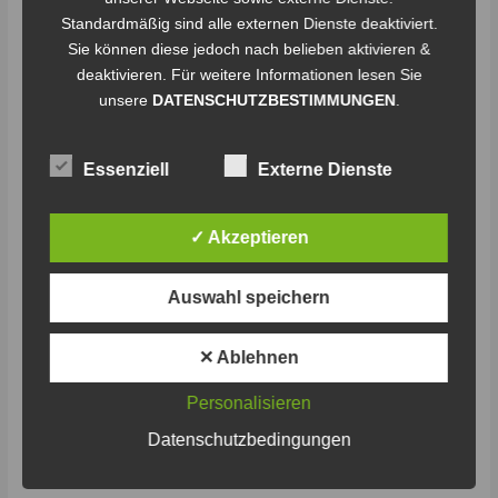
Standardmäßig sind alle externen Dienste deaktiviert.
Sie können diese jedoch nach belieben aktivieren &
deaktivieren. Für weitere Informationen lesen Sie
unsere
DATENSCHUTZBESTIMMUNGEN
.
Essenziell
Externe Dienste
✓ Akzeptieren
Dorf.Zukunft.Digital
Auswahl speichern
Schreibe einen Kommentar
/
Staffel 1
/
CL
✕ Ablehnen
Im Leuchtturmprojekt Dorf.Zukunft.Digital erproben 30
ehrenamtlich engagierte Dorfgemeinschaften im Kreis Höxter
Personalisieren
bedarfsgerecht digitale Anwendungen und schulen ihre digitale
Kompetenz. Sie nutzen mutig die Chance der Digitalisierung,
Datenschutzbedingungen
um die Daseinsvorsorge und Lebensqualität der Menschen vor
Ort zu stärken. Das LEADER-Projekt gilt bundesweit als