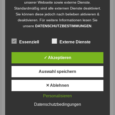
unserer Webseite sowie externe Dienste.
Ems
Standardmäßig sind alle externen Dienste deaktiviert.
Perspektiven
Sie können diese jedoch nach belieben aktivieren &
e.
deaktivieren. Für weitere Informationen lesen Sie
V.
unsere
DATENSCHUTZBESTIMMUNGEN
.
Essenziell
Externe Dienste
✓ Akzeptieren
Weser-Ems Perspektiven e. V.
Auswahl speichern
Staffel 2
/
CL
Der Verein Weser-Ems Perspektiven wurde 2014 in
✕ Ablehnen
Bremerhaven gegründet, um regionalen Bedarfen im Bereich
Soziales und Perspektivfindung für Menschen mit
Personalisieren
Migrationshintergrund und jungen Erwachsenen
Datenschutzbedingungen
entgegenzutreten. Der Verein fördert und führt Projekte durch,
die dazu beitragen, dass Menschen ihre Fähigkeiten entfalten