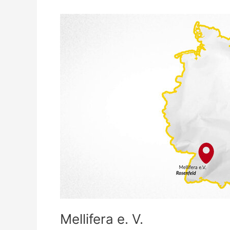
Mellifera
e.
V.
Mellifera e. V.