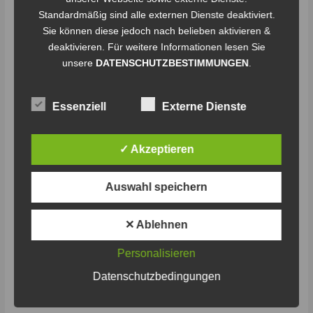
NWS
Standardmäßig sind alle externen Dienste deaktiviert.
Sie können diese jedoch nach belieben aktivieren &
deaktivieren. Für weitere Informationen lesen Sie
unsere
DATENSCHUTZBESTIMMUNGEN
.
Essenziell
Externe Dienste
✓ Akzeptieren
Förderverein NWS
Auswahl speichern
Schreibe einen Kommentar
/
Staffel 1
/
CL
✕ Ablehnen
In Nordhessen befindet sich der Stadtteil Nieder-Werbe und die
Halbinsel Scheid. Der Förderverein setzt sich hier für das
Personalisieren
Gemeinschaftswohl ein. Er ermöglicht den Kontakt und den
Austausch zwischen den ortsansässigen Vereinen und
Datenschutzbedingungen
unterstützt sie. Alle verfolgen ein gemeinsames Ziel: eine
attraktive Dorfgemeinschaft schaffen. Stadt. Land. Ehrenamt.